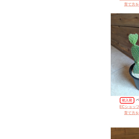
育て方を
初入荷
ECショッ
育て方を