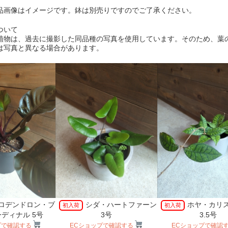
品画像はイメージです。鉢は別売りですのでご了承ください。
ついて
植物は、過去に撮影した同品種の写真を使用しています。そのため、葉
は写真と異なる場合があります。
ロデンドロン・ブ
シダ・ハートファーン
ホヤ・カリ
初入荷
初入荷
ディナル 5号
3号
3.5号
プで確認する
ECショップで確認する
ECショップで確認