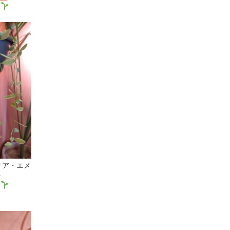
ィア・エメ
号