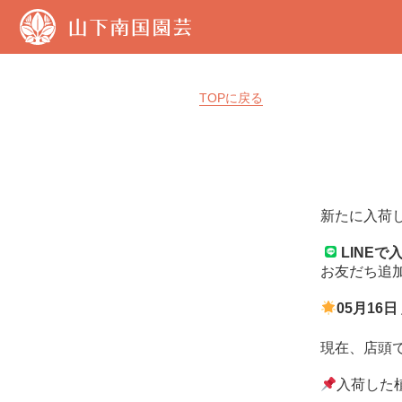
山
下
南
国
園
TOPに戻る
芸
新たに入荷
LINE
お友だち追
05月16
現在、店頭
入荷した