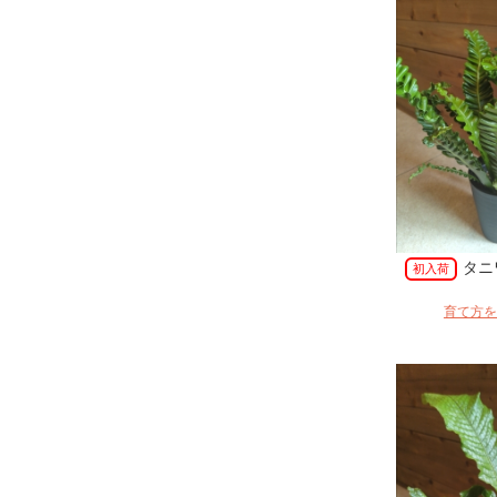
タニ
初入荷
育て方を