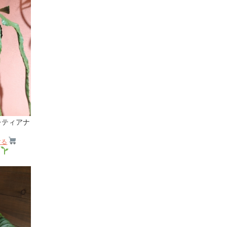
レティアナ
する