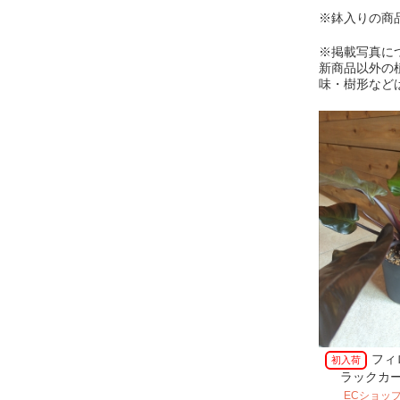
※鉢入りの商
※掲載写真に
新商品以外の
味・樹形など
フィ
初入荷
ラックカー
ECショッ