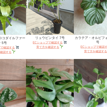
リュウビンタイ 7号
カラテア・オルビフォリ
ロコダイルファー
号
 5号
ECショップで確認する
ECショップで確認
育て方を確認する
プで確認する
育て方を確認する
確認する