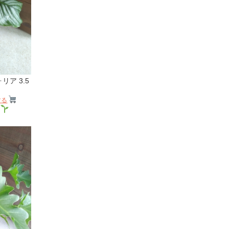
ア 3.5
する