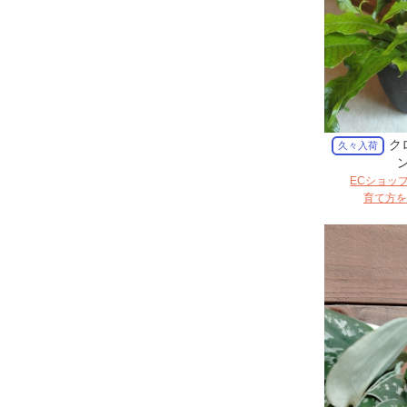
ク
久々入荷
ン
ECショッ
育て方を