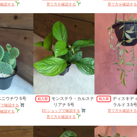
確認する
育て方を確認する
育て方を確認する
ベニウチワ 5号
モンステラ・カルステ
ディスキデ
初入荷
初入荷
リアナ 5号
ラルド 3.5
プで確認する
ECショップで確認する
育て方を確認する
確認する
育て方を確認する