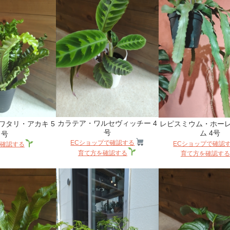
カラテア・ワルセヴィッチー 4
ワタリ・アカキ 5
レピスミウム・ホー
号
ム 4号
号
ECショップで確認する
ECショップで確認
確認する
育て方を確認する
育て方を確認する