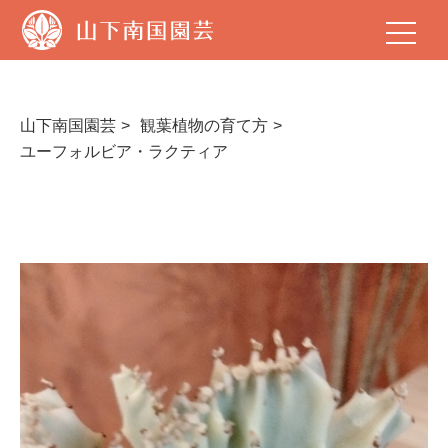
山
下
南
国
園
芸
山下南国園芸
観葉植物の育て方
ユーフォルビア・ラクティア