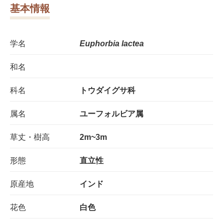
基本情報
学名
Euphorbia lactea
和名
科名
トウダイグサ科
属名
ユーフォルビア属
草丈・樹高
2m~3m
形態
直立性
原産地
インド
花色
白色