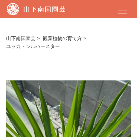
山
下
南
国
園
芸
山下南国園芸
観葉植物の育て方
ユッカ・シルバースター