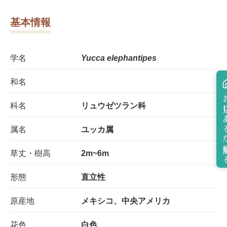
基本情報
学名
Yucca elephantipes
和名
お店にあ
科名
リュウゼツラン科
属名
ユッカ属
草丈・樹高
2m~6m
形態
直立性
原産地
メキシコ、中央アメリカ
花色
白色