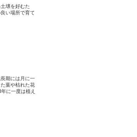
い土壌を好むた
の良い場所で育て
成長期には月に一
った葉や枯れた花
3年に一度は植え