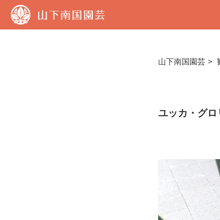
山
下
南
国
園
芸
山下南国園芸
ユッカ・グロ