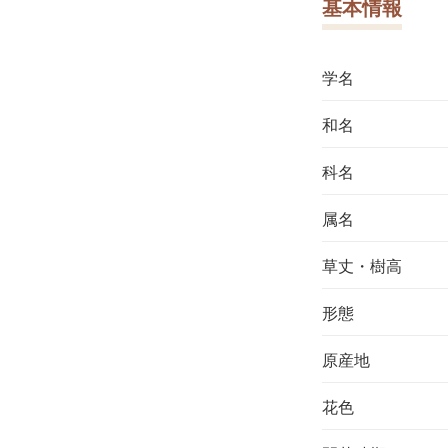
基本情報
学名
和名
科名
属名
草丈・樹高
形態
原産地
花色