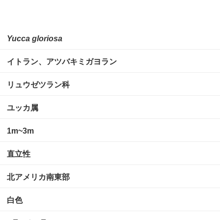
Yucca gloriosa
イトラン、アツバキミガヨラン
リュウゼツラン科
ユッカ属
1m~3m
直立性
北アメリカ南東部
白色