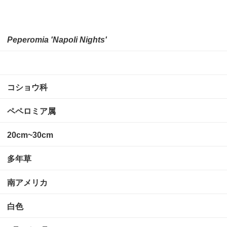
Peperomia 'Napoli Nights'
コショウ科
ペペロミア属
20cm~30cm
多年草
南アメリカ
白色