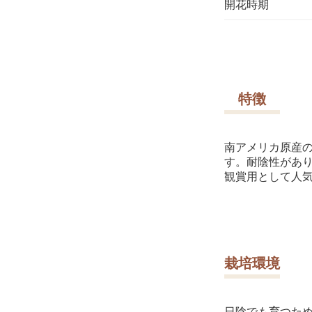
開花時期
特徴
南アメリカ原産
す。耐陰性があ
観賞用として人
栽培環境
日陰でも育つた