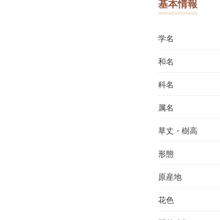
基本情報
学名
和名
科名
属名
草丈・樹高
形態
原産地
花色