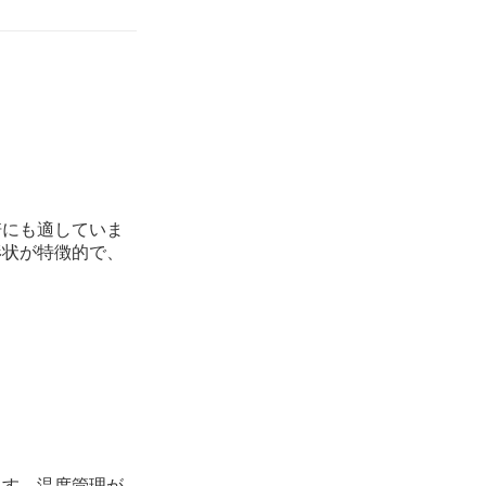
培にも適していま
形状が特徴的で、
。
ます。温度管理が