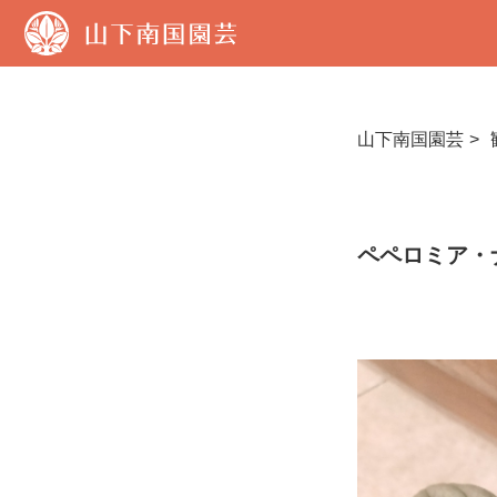
山
下
南
国
園
芸
山下南国園芸
ペペロミア・