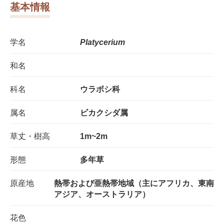
基本情報
学名
Platycerium
和名
科名
ウラボシ科
属名
ビカクシダ属
草丈・樹高
1m~2m
形態
多年草
原産地
熱帯および亜熱帯地域（主にアフリカ、東南
アジア、オーストラリア）
花色