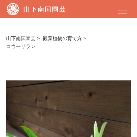
山
下
南
国
園
芸
山下南国園芸
観葉植物の育て方
コウモリラン