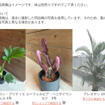
品画像はイメージです。鉢は別売りですのでご了承ください。
ついて
植物は、過去に撮影した同品種の写真を使用しています。そのため、葉
は写真と異なる場合があります。
ロン・プリティエ
ユーフォルビア・ベニサイウン
アレカヤシ 1
ェル 4号
カク 3号
育て方を確認する
プで確認する
ECショップで確認する