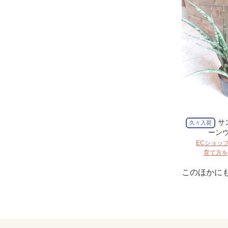
サ
久々入荷
ーンウ
ECショッ
育て方を
このほかに