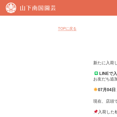
山
下
南
国
園
TOPに戻る
芸
新たに入荷
LINE
お友だち追
07月04
現在、店頭
入荷した