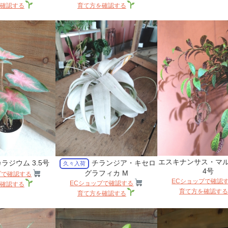
確認する
育て方を確認する
エスキナンサス・マ
ラジウム 3.5号
チランジア・キセロ
久々入荷
4号
グラフィカ M
プで確認する
ECショップで確認
ECショップで確認する
確認する
育て方を確認する
育て方を確認する