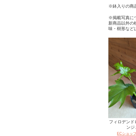
※鉢入りの商
※掲載写真に
新商品以外の
味・樹形など
フィロデンド
ンジ
ECショッ