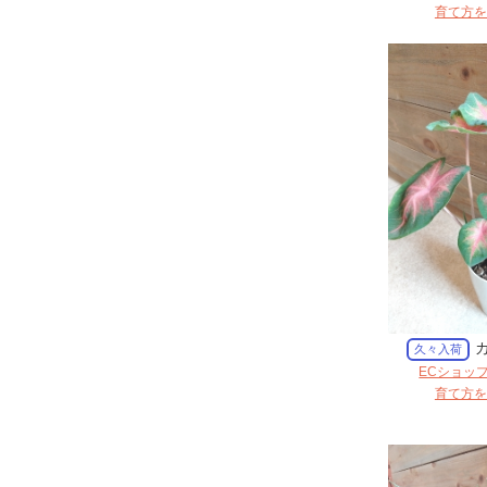
育て方を
カ
久々入荷
ECショッ
育て方を