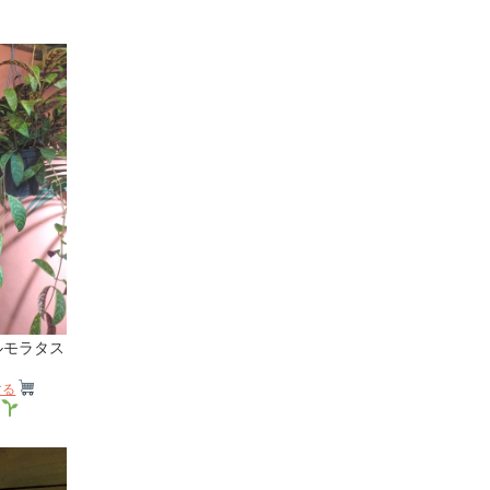
ルモラタス
する