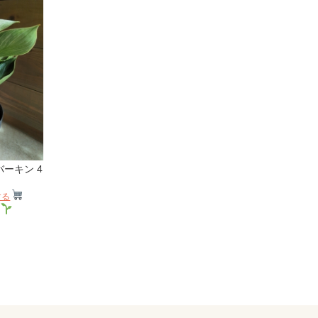
ーキン 4
する