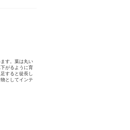
います。葉は丸い
れ下がるように育
不足すると徒長し
植物としてインテ