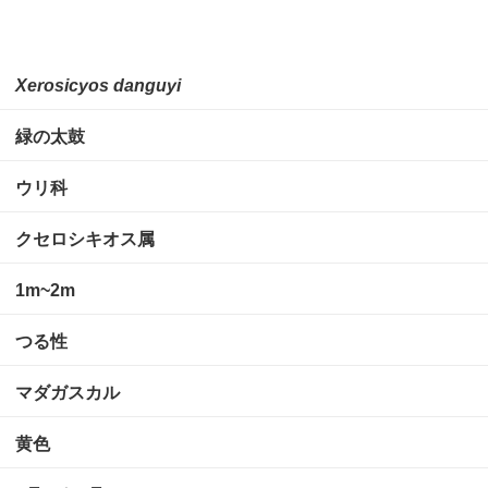
Xerosicyos danguyi
緑の太鼓
ウリ科
クセロシキオス属
1m~2m
つる性
マダガスカル
黄色