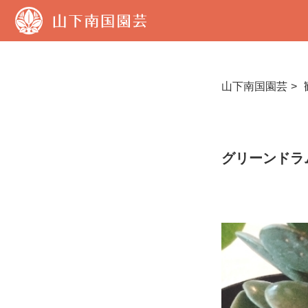
山
下
南
国
園
芸
山下南国園芸
グリーンドラ