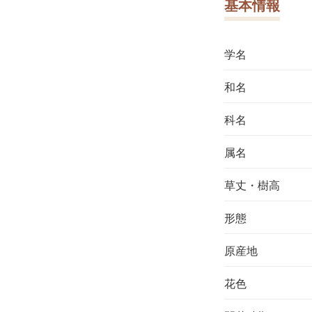
基本情報
学名
和名
科名
属名
草丈・樹高
形態
原産地
花色