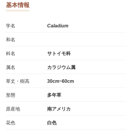
基本情報
学名
Caladium
和名
科名
サトイモ科
属名
カラジウム属
草丈・樹高
30cm~60cm
形態
多年草
原産地
南アメリカ
花色
白色