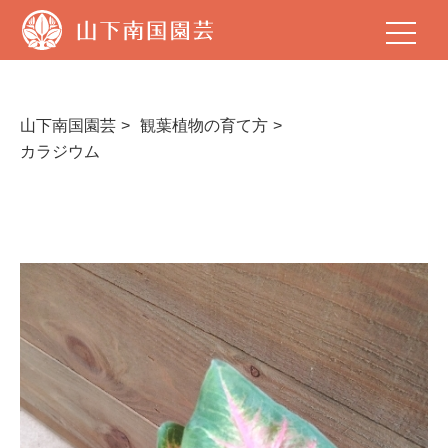
山
下
南
国
園
芸
山下南国園芸
観葉植物の育て方
カラジウム